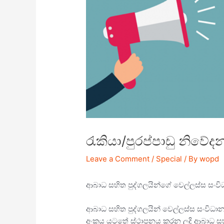
රැකියා/පුරප්පාඩු නිවේ
Leave a Comment
/
Special
/ By
wopd
ආබාධ සහිත පුද්ගලයින්ගේ වෙල්ලස්ස සංව
ආබාධ සහිත පුද්ගලයින් වෙල්ලස්ස සංවිධානය
අංකය යටතේ ස්ථාපනය කරන ලදි ආබාධ සහිත