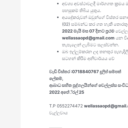
අවශ්‍ය අවස්ථාවලදී මාර්ගගත ක‍්‍රම
පහසුකම් තිබිය යුතුය.
අයදුේකරුවන් ඔවුන්ගේ විස්තර සන
(02) සම්බන්ධ කර ගත හැකි තොරතුරු ද
2022 මැයි මස 07 දිනට ප‍්‍රථම
වෙල්ල
wellassaopd@gmail.com
යන විද
තැපෑලෙන් ලැබිමට සලස්වන්න.
ඔබ ඉල්ලූම්කරන ලද තනතුර පැහැදිලි
සටහන් කිරීම අනිවාර්යය වේ
වැඩි විස්තර :0718840767 දුලිප් සම්පත්
ලේකම්,
ආබාධ සහිත පුද්ගලයින්ගේ වෙල්ලස්ස සංව
2022 අපේ‍්‍රල් 25
T.P 0552274472
wellassaopd@gmail
වැල්ලවාය