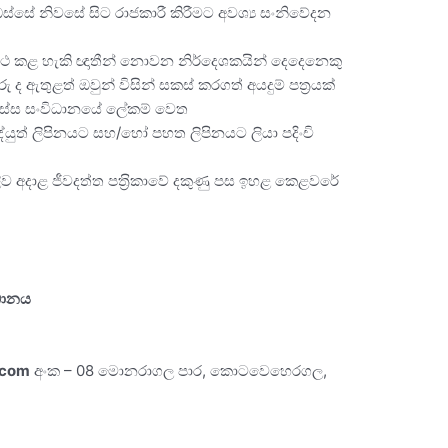
ය ඔස්සේ නිවසේ සිට රාජකාරී කිරීමට අවශ්‍ය සංනිවේදන
ාථ කළ හැකි ඥාතීන් නොවන නිර්දෙශකයින් දෙදෙනෙකු
 ඇතුළත් ඔවුන් විසින් සකස් කරගත් අයදුම් පත‍්‍රයක්
ස්ස සංවිධානයේ ලේකම් වෙත
්යුත් ලිපිනයට සහ/හෝ පහත ලිපිනයට ලියා පදිංචි
ව අදාළ ජීවදත්ත පත‍්‍රිකාවේ දකුණු පස ඉහළ කෙළවරේ
ිධානය
.com
අංක – 08 මොනරාගල පාර, කොටවෙහෙරගල,