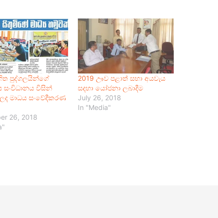
ත පුද්ගලයින්ගේ
2019 ඌව පළාත් සභා අයවැය
 සංවිධානය විසින්
සදහා යෝජනා ලබාදීම
ලද මාධය සංවේදීකරණ
July 26, 2018
In "Media"
er 26, 2018
a"