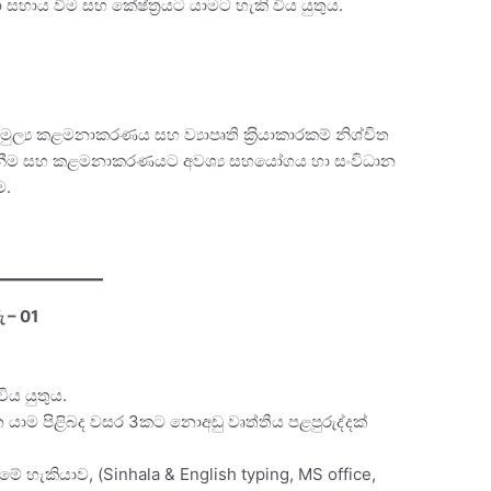
 සහාය වීම සහ කේෂ්ත‍්‍රයට යාමට හැකි විය යුතුය.
.
ුල්‍ය කළමනාකරණය සහ ව්‍යාපෘති ක‍්‍රියාකාරකම් නිශ්චිත
ගැනීම සහ කළමනාකරණයට අවශ්‍ය සහයෝගය හා සංවිධාන
ම.
 – 01
ිය යුතුය.
 යාම පිළිබද වසර 3කට නොඅඩු වෘත්තීය පළපුරුද්දක්
ේ හැකියාව, (Sinhala & English typing, MS office,