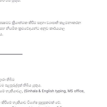
තර විය යුතුය.
ක්‍ෂමව ක‍්‍රියාත්මක කිරිම සදහා ව්‍යාපෘති කළමනාකරන
සහ නියමිත ක්‍රමවේදයන්ට අනුව කාර්යයාල
ය.
ාරා තිබිම
පළපුරුද්දක් තිබිය යුතුය.
ේ හැකියාවල, (Sinhala & English typing, MS office,
 කිරීමේ හැකියාව විශේෂ සුදුසුකමක් වේ.