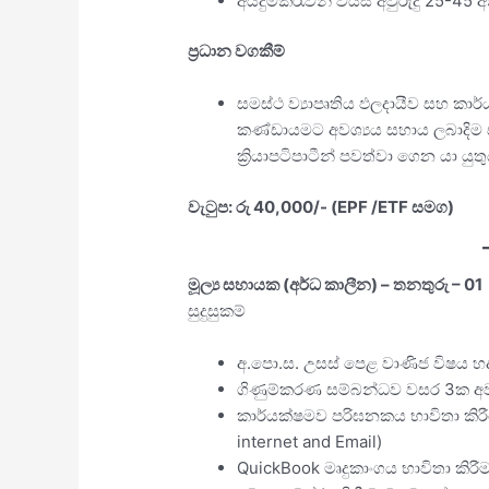
අයදුම්කරැවන් වයස අවුරුදු 25-45 අ
ප‍්‍රධාන වගකීම්
සමස්ථ ව්‍යාපෘතිය ඵලදායීව සහ කාර්ය
කණ්ඩායමට අවශ්‍යය සහාය ලබාදිම 
ක්‍රියාපටිපාටීන් පවත්වා ගෙන යා යුතු
වැටුප: රු 40,000/- (EPF /ETF සමග)
මූල්‍ය සහායක (අර්ධ කාලීන) – තනතුරු – 01
සුදුසුකම්
අ.පො.ස. උසස් පෙළ වාණිජ විෂය හද
ගිණුම්කරණ සම්බන්ධව වසර 3ක අවම 
කාර්යක්ෂමව පරිඝනකය භාවිතා කිරීම
internet and Email)
QuickBook මෘදුකාංගය භාවිතා කිරීම