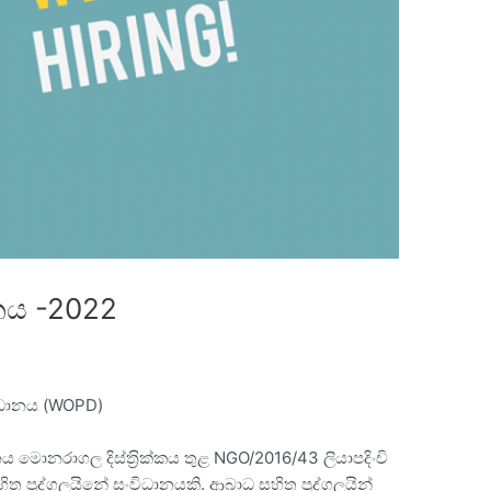
දනය -2022
ිධානය (WOPD)
 මොනරාගල දිස්ත‍්‍රික්කය තුළ NGO/2016/43 ලියාපදිංචි
 පුද්ගලයිනේ සංවිධානයකි. ආබාධ සහිත පුද්ගලයින්