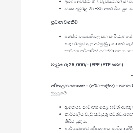
අවශ්‍ය අවස්ථා හි දී වැඩසටහන් සදහා
වයස අවුරුදු 25 -35 අතර විය යුතුය
ප‍්‍රධාන වගකීම්
සමස්ථ ව්‍යාපෘතිවල සහ සංවිධානයේ ම
කාල රාමුව තුළ අරමුණු ළගා කර 
කාර්යය පටිපාටින් පවත්වා ගෙන යා
වැටුප: රු 25,000/- (EPF /ETF සමග)
පරිපාලන සහායක – (අර්ධ කාලීන) – තනතුරු
සුදුසුකම්
අ.පො.ස. සාමාන්‍ය පෙළ සමත් අයකු ව
කාර්යාලීය වැඩ කටයුතු පවත්වාගෙන
තිබිය යුතුය.
කාර්යක්ෂමව පරිඝනකය භාවිතා කිරීම