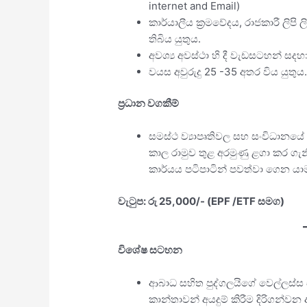
internet and Email)
කාර්යාලීය ක‍්‍රමවේදය, රාජකාරී ලිප
තිබිය යුතුය.
අවශ්‍ය අවස්ථා හි දී වැඩසටහන් සදහා
වයස අවුරුදු 25 -35 අතර විය යුතුය
ප‍්‍රධාන වගකීම්
සමස්ථ ව්‍යාපෘතිවල සහ සංවිධානයේ ම
කාල රාමුව තුළ අරමුණු ළගා කර 
කාර්යය පටිපාටින් පවත්වා ගෙන යා
වැටුප: රු 25,000/- (EPF /ETF සමග)
විශේෂ සටහන
ආබාධ සහිත පුද්ගලයිගේ වෙල්ලස්ස
කාන්තාවන් අයදුම් කිරීම දිරිගන්ව