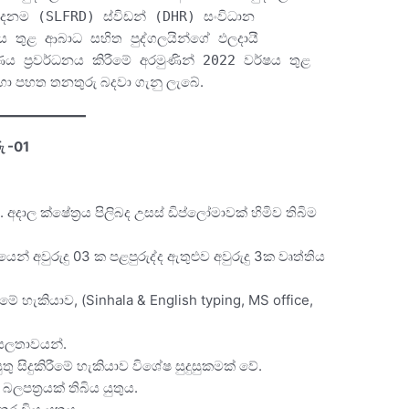
කා පදනම (SLFRD) ස්විඩන් (DHR) සංවිධාන
කය තුළ ආබාධ සහිත පුද්ගලයින්ගේ ඵලදායී
ය ප‍්‍රවර්ධනය කිරීමේ අරමුණින් 2022 වර්ෂය තුළ
හා පහත තනතුරු බදවා ගැනු ලැබේ.
ු -01
අදාල ක්ෂේත්‍රය පිලිබද උසස් ඩිප්ලෝමාවක් හිමිව තිබිම
් අවුරුදු 03 ක පළපුරුද්ද ඇතුළුව අවුරුදු 3ක වෘත්තිය
ේ හැකියාව, (Sinhala & English typing, MS office,
ුසලතාවයන්.
යුතු සිදුකිරීමේ හැකියාව විශේෂ සුදුසුකමක් වේ.
බලපත‍්‍රයක් තිබිය යුතුය.