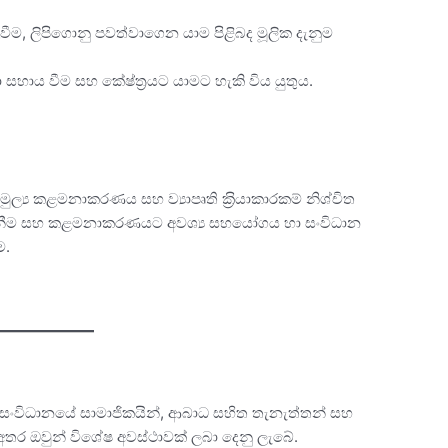
ි ලිවීම, ලිපිගොනු පවත්වාගෙන යාම පිළිබද මූලික දැනුම
 සහාය වීම සහ කේෂ්ත‍්‍රයට යාමට හැකි විය යුතුය.
.
ුල්‍ය කළමනාකරණය සහ ව්‍යාපෘති ක‍්‍රියාකාරකම් නිශ්චිත
ගැනීම සහ කළමනාකරණයට අවශ්‍ය සහයෝගය හා සංවිධාන
ම.
 සංවිධානයේ සාමාජිකයින්, ආබාධ සහිත තැනැත්තන් සහ
න අතර ඔවුන් විශේෂ අවස්ථාවක් ලබා දෙනු ලැබේ.