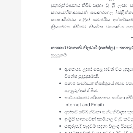
පුනුරුත්ථාපනය කිරීම ස
දහා වු ශ‍්‍රී ලං
සහයෝගීතාවයෙන් මොනරාගල දිස්ත‍්‍රික්
සහභාගීත්වය තුළින් සමාජයීය අන්තර්කණ
ද
ක‍්‍රියාත්මක කිරීමට නියමිත ව්‍යාපෘතිය ස
සහකාර ව්‍යාපෘති නිලධාරී (කේෂ්ත‍්‍ර) – තනතුර
සුදුසුකම්
අ.පො.ස. උසස් පෙළ සමත් විය යුතුය. 
විශේෂ සුදුසුකමකි.
සමාජ සංවර්ධනක්ෂේත්‍රයේ අවම වශයෙන
පළපුරුද්දක් තිබිම.
කාර්යක්ෂමව පරිඝනකය භාවිතා කිරීම
internet and Email)
අන්තර් සම්බන්ධතා සන්නිෙව්දන ක
ඉංග‍්‍රිසි භාෂාවෙන් කාර්යාල වැඩ කට
යතුරුපැදි පැදවීම සදහා වලංගු රියදුරු 